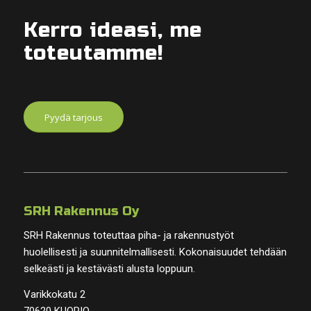
Kerro ideasi, me
toteutamme!
Pyydä tarjous
SRH Rakennus Oy
SRH Rakennus toteuttaa piha- ja rakennustyöt
huolellisesti ja suunnitelmallisesti. Kokonaisuudet tehdään
selkeästi ja kestävästi alusta loppuun.
Varikkokatu 2
70620 KUOPIO