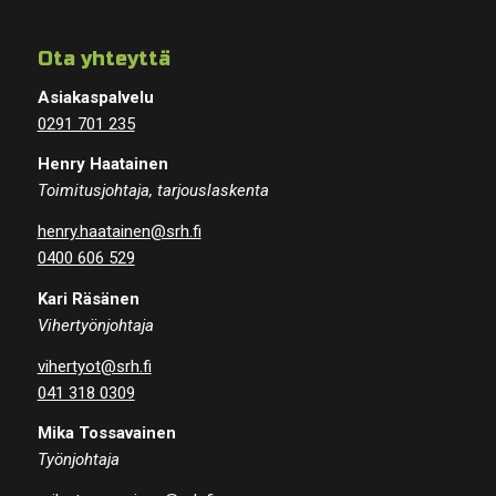
Ota yhteyttä
Asiakaspalvelu
0291 701 235
Henry Haatainen
Toimitusjohtaja, tarjouslaskenta
henry.haatainen@srh.fi
0400 606 529
Kari Räsänen
Vihertyönjohtaja
vihertyot@srh.fi
041 318 0309
Mika Tossavainen
Työnjohtaja