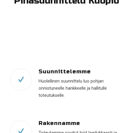
Pihasuunnittelu Kuopio
Suunnittelemme
Huolellinen suunnittelu luo pohjan
onnistuneelle hankkeelle ja hallitulle
toteutukselle.
Rakennamme
Toteutamme sovitut työt laadukkaasti ja