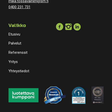
mika.tossavainen@srh.fi
0400 231 731
Valikko
Etusivu
Palvelut
Referenssit
Yritys
Yhteystiedot