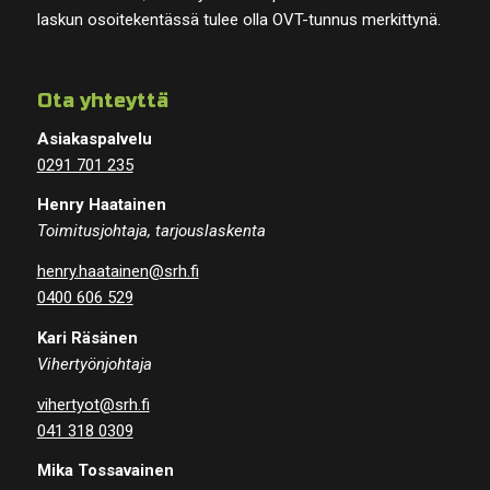
laskun osoitekentässä tulee olla OVT-tunnus merkittynä.
Ota yhteyttä
Asiakaspalvelu
0291 701 235
Henry Haatainen
Toimitusjohtaja, tarjouslaskenta
henry.haatainen@srh.fi
0400 606 529
Kari Räsänen
Vihertyönjohtaja
vihertyot@srh.fi
041 318 0309
Mika Tossavainen