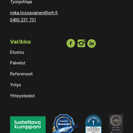
Työnjohtaja
mika.tossavainen@srh.fi
0400 231 731
Valikko
Etusivu
Palvelut
Referenssit
Yritys
Yhteystiedot