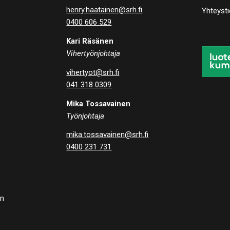
henry.haatainen@srh.fi
Yhteyst
0400 606 529
Kari Räsänen
Vihertyönjohtaja
vihertyot@srh.fi
041 318 0309
Mika Tossavainen
Työnjohtaja
mika.tossavainen@srh.fi
0400 231 731
un