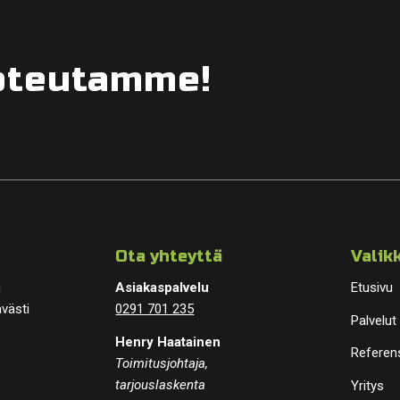
toteutamme!
Ota yhteyttä
Valik
a
Asiakaspalvelu
Etusivu
ävästi
0291 701 235
Palvelut
Henry Haatainen
Referen
Toimitusjohtaja,
tarjouslaskenta
Yritys