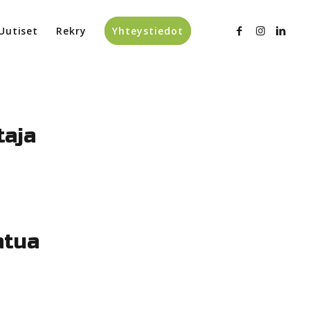
Uutiset
Rekry
Yhteystiedot
taja
atua