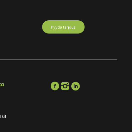
Pyydä tarjous
ko
ssit